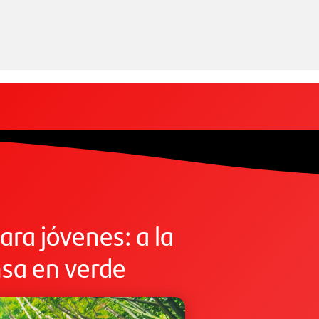
ara jóvenes: a la
ensa en verde