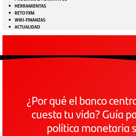
HERRAMIENTAS
RETO FXM
WIKI-FINANZAS
ACTUALIDAD
¿Por qué el banco centr
cuesta tu vida? Guía p
política monetaria 