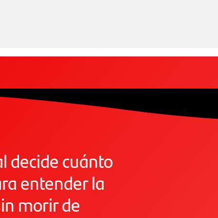
al decide cuánto
ara entender la
sin morir de