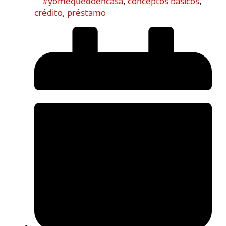
#yomequedoencasa
,
conceptos básicos
,
crédito
,
préstamo