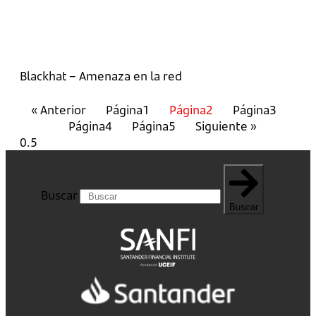
Blackhat – Amenaza en la red
« Anterior
Página
1
Página
2
Página
3
Página
4
Página
5
Siguiente »
Buscar
Buscar