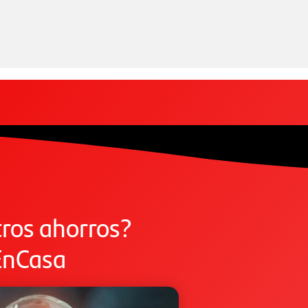
ros ahorros?
nCasa