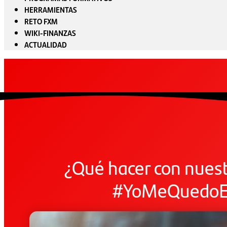
HERRAMIENTAS
RETO FXM
WIKI-FINANZAS
ACTUALIDAD
¿Qué hacer con nuest
#YoMeQuedoE