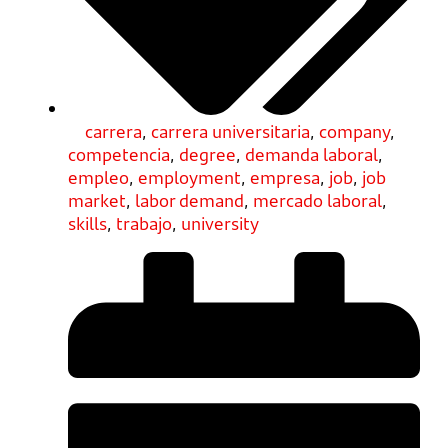
carrera
,
carrera universitaria
,
company
,
competencia
,
degree
,
demanda laboral
,
empleo
,
employment
,
empresa
,
job
,
job
market
,
labor demand
,
mercado laboral
,
skills
,
trabajo
,
university