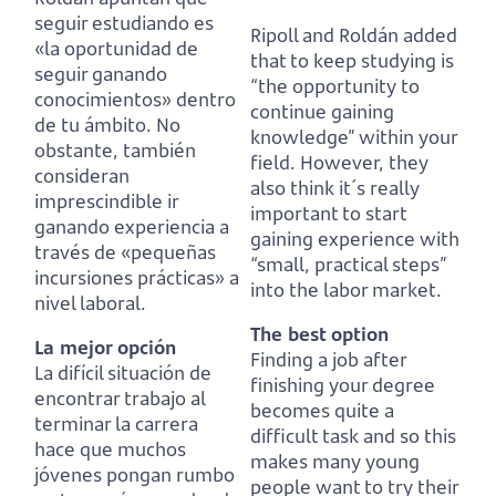
seguir estudiando es
Ripoll and Roldán added
«la oportunidad de
that to keep studying is
seguir ganando
“the opportunity to
conocimientos» dentro
continue gaining
de tu ámbito.
No
knowledge” within your
obstante, también
field.
However, they
consideran
also think it´s really
imprescindible ir
important to start
ganando experiencia a
gaining experience with
través de «pequeñas
“small, practical steps”
incursiones prácticas» a
into the labor market.
nivel laboral.
The best option
La mejor opción
Finding a job after
La difícil situación de
finishing your degree
encontrar trabajo al
becomes quite a
terminar la carrera
difficult task and so this
hace que muchos
makes many young
jóvenes
pongan rumbo
people
want to try their