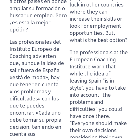
a otros países en donde
luck in other countries
ampliar su formación o
where they can
buscar un empleo. Pero
increase their skills or
¿es esta la mejor
look for employment
opción?
opportunities. But,
what is the best option?
Las profesionales del
Instituto Europeo de
The professionals at the
Coaching advierten
European Coaching
que, aunque la idea de
Institute warn that
salir fuera de España
while the idea of
«está de moda»,
hay
leaving Spain “is in
que tener en cuenta
style”,
you have to take
«los problemas y
into account “the
dificultades» con los
problems and
que te puedes
difficulties” you could
encontrar.
«Cada uno
have once there.
debe tomar su propia
“Everyone should make
decisión, teniendo en
their own decisions
cuenta sus
considering their own