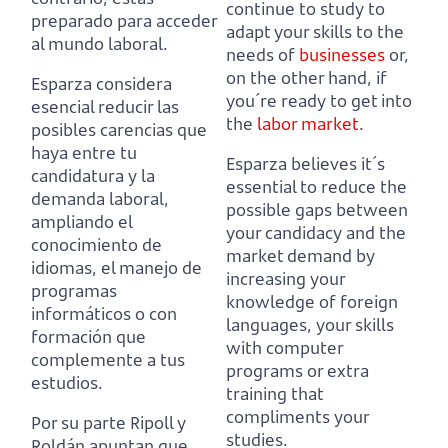
continue to study to
preparado para acceder
adapt your skills to the
al mundo laboral.
needs of
businesses
or,
on the other hand, if
Esparza considera
you´re ready to get into
esencial reducir las
the
labor market
.
posibles carencias que
haya entre tu
Esparza believes it´s
candidatura y la
essential to reduce the
demanda laboral,
possible gaps between
ampliando el
your candidacy and the
conocimiento de
market demand
by
idiomas, el manejo de
increasing your
programas
knowledge of foreign
informáticos o con
languages, your skills
formación que
with computer
complemente a tus
programs or extra
estudios.
training that
compliments your
Por su parte Ripoll y
studies.
Roldán apuntan que