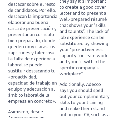
they say it´s important
destacar sobre el resto
to create a good cover
de candidatos.
Por ello,
letter and to present a
destacan la importancia
well-prepared résumé
elaborar una buena
that shows your “skills
carta de presentación y
and talents”.
The lack of
presentar un currículo
job experience can be
bien preparado, donde
substituted by showing
queden muy claras tus
your “pro-activeness,
«aptitudes y talentos».
capacity for team work
La falta de experiencia
and your fit within the
laboral se puede
specific company´s
sustituir destacando tu
workplace”.
«proactividad,
capacidad de trabajo en
Additionally, Adecco
equipo y adecuación al
says you should spell
ámbito laboral de la
out your complimentary
empresa en concreto».
skills to your training
and make them stand
Asimismo, desde
out on your CV,
such as a
Adecco aconsejan