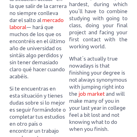
hardest,
during which
la que salir de la carrera
you´ll have to combine
no siempre conlleva
studying with going to
dar el salto al
mercado
class,
doing your final
laboral
—
hará que
project and facing your
muchos de los que os
first contact with the
encontréis en el último
working world.
año de universidad os
sintáis algo perdidos y
What´s actually true
sin tener demasiado
nowadays is that
claro qué hacer cuando
finishing your degree is
acabéis.
not always synonymous
with jumping right into
Si te encuentras en
the
job market
and
will
esta situación y tienes
make many of you in
dudas sobre si lo mejor
your last year in college
es seguir formándote o
feel a bit lost and not
completar tus estudios
knowing what to do
en otro país o
when you finish.
encontrar un trabajo