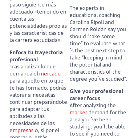
paso siguiente más
The experts in
adecuado «teniendo en
educational coaching
cuenta las
Carolina Ripoll and
potencialidades propias
Carmen Roldán say you
y las características de
should “take some
la carrera estudiada».
time” to evaluate what
´s
the best next step to
Enfoca tu trayectoria
take “keeping in mind
profesional
the potential and
Tras analizar lo que
characteristics of the
demanda el
mercado
degree you´ve studied”.
para aquello en lo que
te has formado,
podrás
Give your profesional
valorar si necesitas
career focus
continuar preparándote
After analyzing the
para adaptar tus
market
demand for the
aptitudes a las
area you´ve been
necesidades de las
studying,
you´ll be able
empresas
o,
si por el
to see if you need to
contrario, estás