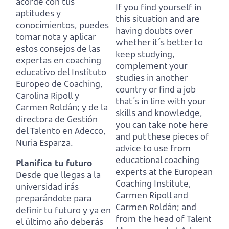
acorde con tus
If you find yourself in
aptitudes y
this situation and are
conocimientos,
puedes
having doubts over
tomar nota y aplicar
whether it´s better to
estos consejos de las
keep studying,
expertas en coaching
complement your
educativo del Instituto
studies in another
Europeo de Coaching,
country or find a job
Carolina Ripoll y
that´s in line with your
Carmen Roldán;
y de la
skills and knowledge,
directora de Gestión
you can take note here
del Talento en Adecco,
and put these pieces of
Nuria Esparza.
advice to use from
educational coaching
Planifica tu futuro
experts at the European
Desde que llegas a la
Coaching Institute,
universidad irás
Carmen Ripoll and
preparándote para
Carmen Roldán;
and
definir tu futuro
y ya en
from the head of Talent
el último año deberás