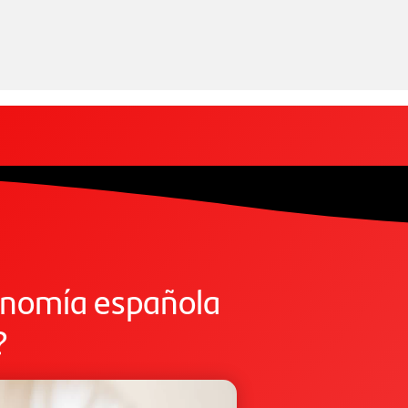
onomía española
?