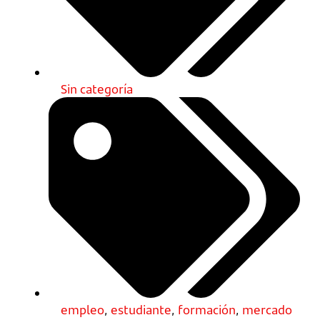
Sin categoría
empleo
,
estudiante
,
formación
,
mercado