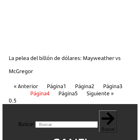
La pelea del billón de dólares: Mayweather vs
McGregor
« Anterior
Página
1
Página
2
Página
3
Página
4
Página
5
Siguiente »
Buscar
Buscar