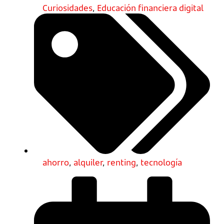
Curiosidades
,
Educación financiera digital
ahorro
,
alquiler
,
renting
,
tecnología