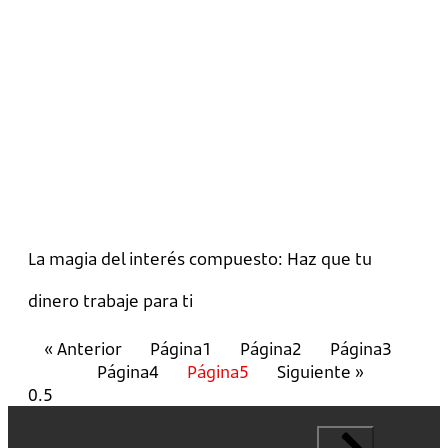
La magia del interés compuesto: Haz que tu
dinero trabaje para ti
« Anterior
Página
1
Página
2
Página
3
Página
4
Página
5
Siguiente »