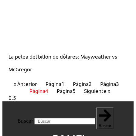
La pelea del billón de dólares: Mayweather vs
McGregor
« Anterior
Página
1
Página
2
Página
3
Página
4
Página
5
Siguiente »
Buscar
Buscar