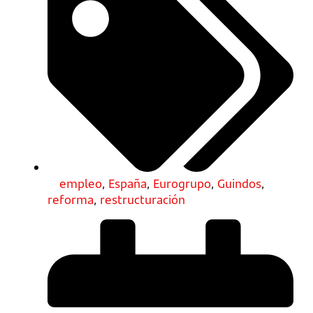
empleo
,
España
,
Eurogrupo
,
Guindos
,
reforma
,
restructuración