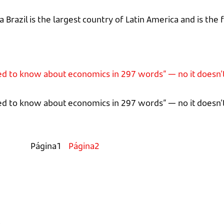
Brazil is the largest country of Latin America and is the 
ed to know about economics in 297 words” — no it doesn’
d to know about economics in 297 words” — no it doesn’t
Página
1
Página
2