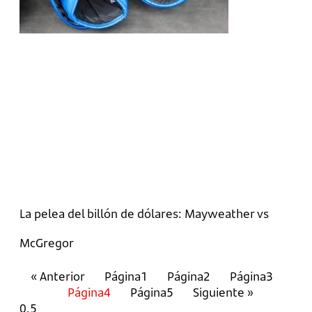
La pelea del billón de dólares: Mayweather vs
McGregor
« Anterior
Página
1
Página
2
Página
3
Página
4
Página
5
Siguiente »