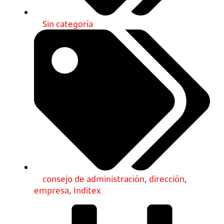
Sin categoría
consejo de administración
,
dirección
,
empresa
,
Inditex