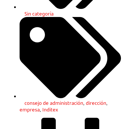
Sin categoría
consejo de administración
,
dirección
,
empresa
,
Inditex