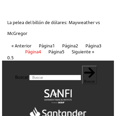
La pelea del billón de dólares: Mayweather vs
McGregor
« Anterior
Página
1
Página
2
Página
3
Página
4
Página
5
Siguiente »
Buscar
Buscar