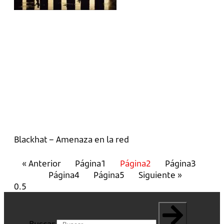
Blackhat – Amenaza en la red
« Anterior
Página
1
Página
2
Página
3
Página
4
Página
5
Siguiente »
Buscar