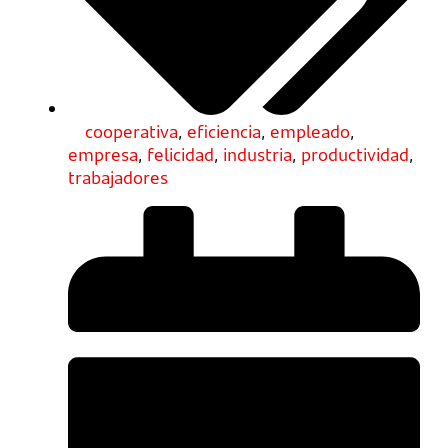
cooperativa
,
eficiencia
,
empleado
,
empresa
,
felicidad
,
industria
,
productividad
,
trabajadores