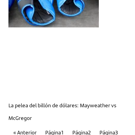
La pelea del billón de dólares: Mayweather vs
McGregor
« Anterior
Página
1
Página
2
Página
3