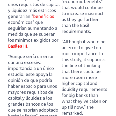
“economic benefits”
unos requisitos de capital
that would continue
y liquidez más estrictos
to increase inasmuch
generarían "
beneficios
as they go further
económicos" que
than the Basil
seguirían aumentando a
requirements.
medida que se superan
los mínimos exigidos por
“Although it would be
Basilea III
.
an error to give too
much importance to
"Aunque sería un error
this study,
it supports
dar una excesiva
the line of thinking
importancia a un único
that there could be
estudio,
este apoya la
more room more
opinión de que podría
higher capital and
haber espacio para unos
liquidity requirements
mayores requisitos de
for big banks than
capital y liquidez
a los
what they´ve taken on
grandes bancos de los
up till now,” she
que se habrían adoptado
remarked.
hasta la fecha", remarcó.