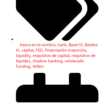
banca en la sombra
,
bank
,
Basel III
,
Basilea
III
,
capital
,
FED
,
financiación mayorista
,
liquidity
,
requisitos de capital
,
requisitos de
liquidez
,
shadow banking
,
wholesale
funding
,
Yellen