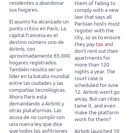
residentes a abandonar
them of failing to
sus hogares.
comply with a new
law that says all
El asunto ha alcanzado un
Parisian hosts must
punto crítico en París. La
register with the
capital francesa es el
city, so as to ensure
destino número uno de
they pay
tax
and
Airbnb, con
don’t rent out their
aproximadamente 65.000
apartments for
hogares registrados.
more than 120
También resulta ser un
nights a year. The
líder en la batalla mundial
court case is
entre las ciudades y las
scheduled for June
compañías tecnológicas.
12. Airbnb won’t go
Ahora París está
away. But can cities
demandando a Airbnb y
tame it, and even
otras plataformas. Las
make the platform
acusa de no cumplir con
work for them?
una nueva ley que dice
que todos los anfitriones
Airbnb launched 10