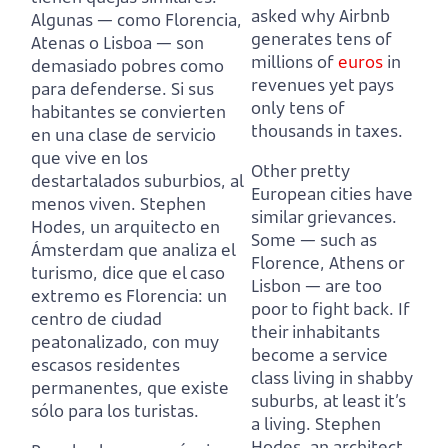
asked why Airbnb
Algunas — como Florencia,
generates tens of
Atenas o Lisboa — son
millions of
euros
in
demasiado pobres como
revenues yet pays
para defenderse. Si sus
only tens of
habitantes se convierten
thousands in taxes.
en una clase de servicio
que vive en los
Other pretty
destartalados suburbios, al
European cities have
menos viven. Stephen
similar grievances.
Hodes, un arquitecto en
Some — such as
Ámsterdam que analiza el
Florence, Athens or
turismo, dice que el caso
Lisbon — are too
extremo es Florencia: un
poor to fight back. If
centro de ciudad
their inhabitants
peatonalizado, con muy
become a service
escasos residentes
class living in shabby
permanentes, que existe
suburbs, at least it’s
sólo para los turistas.
a living. Stephen
Hodes, an architect