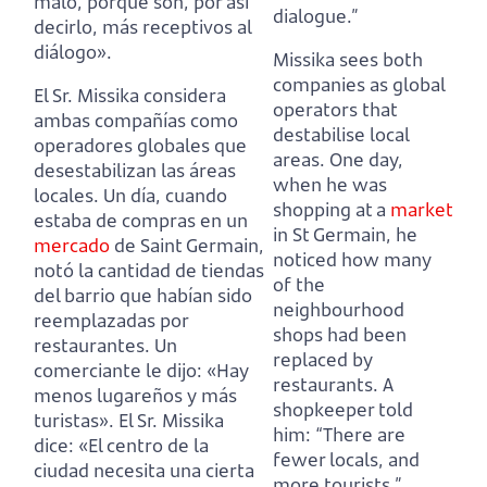
malo, porque son, por así
dialogue.”
decirlo, más receptivos al
diálogo».
Missika sees both
companies as global
El Sr. Missika considera
operators that
ambas compañías como
destabilise local
operadores globales que
areas. One day,
desestabilizan las áreas
when he was
locales. Un día, cuando
shopping at a
market
estaba de compras en un
in St Germain, he
mercado
de Saint Germain,
noticed how many
notó la cantidad de tiendas
of the
del barrio que habían sido
neighbourhood
reemplazadas por
shops had been
restaurantes. Un
replaced by
comerciante le dijo: «Hay
restaurants. A
menos lugareños y más
shopkeeper told
turistas». El Sr. Missika
him: “There are
dice: «El centro de la
fewer locals, and
ciudad necesita una cierta
more tourists.”