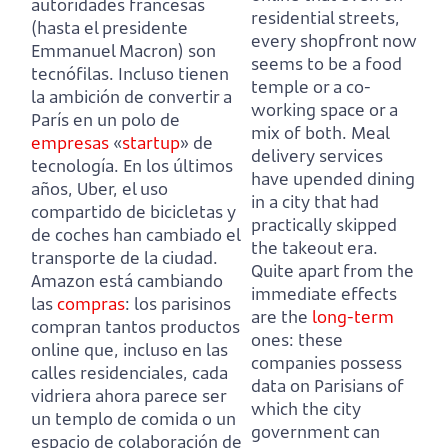
autoridades francesas
residential streets,
(hasta el presidente
every shopfront now
Emmanuel Macron) son
seems to be a food
tecnófilas. Incluso tienen
temple or a co-
la ambición de convertir a
working space or a
París en un polo de
mix of both. Meal
empresas
«
startup
» de
delivery services
tecnología. En los últimos
have upended dining
años, Uber, el uso
in a city that had
compartido de bicicletas y
practically skipped
de coches han cambiado el
the takeout era.
transporte de la ciudad.
Quite apart from the
Amazon está cambiando
immediate effects
las
compras
: los parisinos
are the
long-term
compran tantos productos
ones: these
online que, incluso en las
companies possess
calles residenciales, cada
data on Parisians of
vidriera ahora parece ser
which the city
un templo de comida o un
government can
espacio de colaboración de