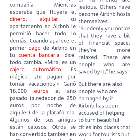
compañía. Mientras
jealous. Others have
esperaba que fluyera el
become Airbnb hosts
dinero
,
alquilar
su
themselves.
apartamento en Airbnb le
“Suddenly you notice
permitió hacer todo lo
that they have a bit
demás. Cuando aparece el
of financial space,
primer
pago
de Airbnb en
they’re more
tu
cuenta bancaria
, dice,
relaxed. There are
todo cambia. «Mira, es un
people who are
cajero automático
. Es
saved by it,” he says.
mágico. ¡Te pagan por
tomar vacaciones!» Ganó
But there are also
18.000
euros
el año
people who are
pasado (alrededor de 250
damaged by it.
euros por noche de
Airbnb has been
alquiler) de la plataforma.
accused of helping
Algunos de sus amigos
to turn beautiful
están celosos. Otros se
cities into places that
han convertido también en
work for tourists but