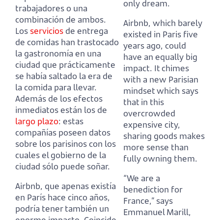
only dream.
trabajadores o una
combinación de ambos.
Airbnb, which barely
Los
servicios
de entrega
existed in Paris five
de comidas han trastocado
years ago, could
la gastronomía en una
have an equally big
ciudad que prácticamente
impact. It chimes
se había saltado la era de
with a new Parisian
la comida para llevar.
mindset which says
Además de los efectos
that in this
inmediatos están los de
overcrowded
largo plazo
: estas
expensive city,
compañías poseen datos
sharing goods makes
sobre los parisinos con los
more sense than
cuales el gobierno de la
fully owning them.
ciudad sólo puede soñar.
“We are a
Airbnb, que apenas existía
benediction for
en París hace cinco años,
France,” says
podría tener también un
Emmanuel Marill,
enorme impacto. Coincide