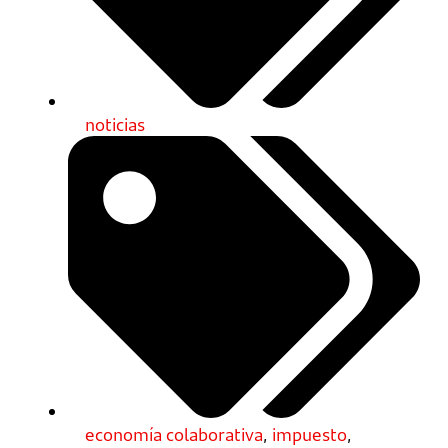
noticias
economía colaborativa
,
impuesto
,