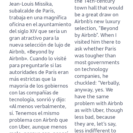
the 14th-century
Jean-Louis Missika,
town hall that would
subalcalde de París,
be a great draw on
trabaja en una magnífica
Airbnb’s new luxury
oficina en el ayuntamiento
selection, “Beyond
del siglo XIV que sería un
by Airbnb”. When I
gran atractivo para la
visited him there to
nueva selección de lujo de
ask whether Paris
Airbnb, «Beyond by
was tougher than
Airbnb». Cuando lo visité
most governments
para preguntarle si las
on technology
autoridades de París eran
companies, he
más estrictas que la
chuckled: “Verbally,
mayoría de los gobiernos
anyway, yes. We
con las compañías de
have the same
tecnología, sonrió y dijo:
problem with Airbnb
«Al menos verbalmente,
as with Uber, though
sí. Tenemos el mismo
less bad, because
problema con Airbnb que
they are, let’s say,
con Uber, aunque menos
less indifferent to