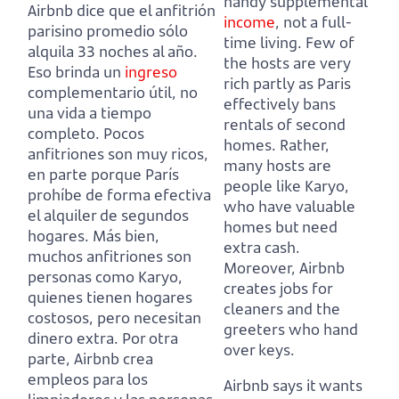
handy supplemental
Airbnb dice que el anfitrión
income
, not a full-
parisino promedio sólo
time living. Few of
alquila 33 noches al año.
the hosts are very
Eso brinda un
ingreso
rich partly as Paris
complementario útil, no
effectively bans
una vida a tiempo
rentals of second
completo. Pocos
homes. Rather,
anfitriones son muy ricos,
many hosts are
en parte porque París
people like Karyo,
prohíbe de forma efectiva
who have valuable
el alquiler de segundos
homes but need
hogares. Más bien,
extra cash.
muchos anfitriones son
Moreover, Airbnb
personas como Karyo,
creates jobs for
quienes tienen hogares
cleaners and the
costosos, pero necesitan
greeters who hand
dinero extra. Por otra
over keys.
parte, Airbnb crea
empleos para los
Airbnb says it wants