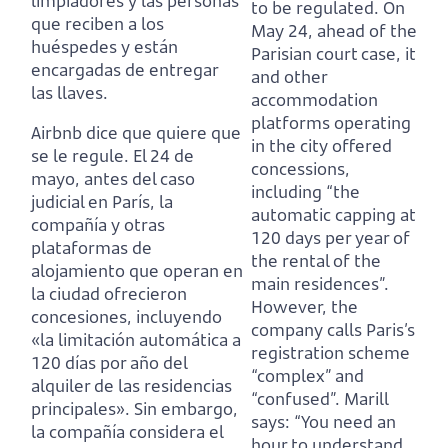
limpiadores y las personas
to be regulated. On
que reciben a los
May 24, ahead of the
huéspedes y están
Parisian court case, it
encargadas de entregar
and other
las llaves.
accommodation
platforms operating
Airbnb dice que quiere que
in the city offered
se le regule. El 24 de
concessions,
mayo, antes del caso
including “the
judicial en París, la
automatic capping at
compañía y otras
120 days per year of
plataformas de
the rental of the
alojamiento que operan en
main residences”.
la ciudad ofrecieron
However, the
concesiones, incluyendo
company calls Paris’s
«la limitación automática a
registration scheme
120 días por año del
“complex” and
alquiler de las residencias
“confused”. Marill
principales». Sin embargo,
says: “You need an
la compañía considera el
hour to understand