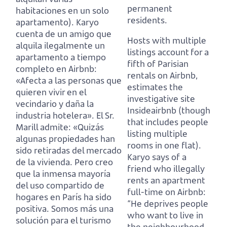
permanent
habitaciones en un solo
residents.
apartamento). Karyo
cuenta de un amigo que
Hosts with multiple
alquila ilegalmente un
listings account for a
apartamento a tiempo
fifth of Parisian
completo en Airbnb:
rentals on Airbnb,
«Afecta a las personas que
estimates the
quieren vivir en el
investigative site
vecindario y daña la
Insideairbnb (though
industria hotelera». El Sr.
that includes people
Marill admite: «Quizás
listing multiple
algunas propiedades han
rooms in one flat).
sido retiradas del mercado
Karyo says of a
de la vivienda. Pero creo
friend who illegally
que la inmensa mayoría
rents an apartment
del uso compartido de
full-time on Airbnb:
hogares en París ha sido
“He deprives people
positiva. Somos más una
who want to live in
solución para el turismo
the neighbourhood,