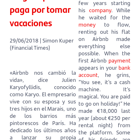
few years starting
paga por tomar
his
company
. While
he waited for the
vacaciones
money
to flow,
renting out his flat
on Airbnb made
29/06/2018 | Simon Kuper
everything else
(Financial Times)
possible. When the
first Airbnb
payment
appears in your
bank
«Airbnb nos cambió la
account
, he grins,
vida», dice Julien
“You see, it’s a cash
Karyofyllidis, conocido
machine. It’s
como Karyo. El empresario
magical. You are paid
vive con su esposa y sus
to go on holiday!” He
tres hijos en el Marais, uno
made €18,000 last
de los barrios más
year (about €250 per
pintorescos de París. Ha
rental night) from
dedicado los últimos años
the platform. Some
a lanzar su propia
of his friends are