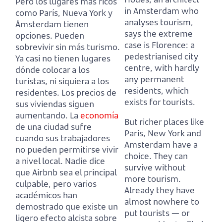
Pero los lugares más ricos
in Amsterdam who
como París, Nueva York y
analyses tourism,
Ámsterdam tienen
says the extreme
opciones. Pueden
case is Florence: a
sobrevivir sin más turismo.
pedestrianised city
Ya casi no tienen lugares
centre, with hardly
dónde colocar a los
any permanent
turistas, ni siquiera a los
residents, which
residentes. Los precios de
exists for tourists.
sus viviendas siguen
aumentando. La
economía
But richer places like
de una ciudad sufre
Paris, New York and
cuando sus trabajadores
Amsterdam have a
no pueden permitirse vivir
choice. They can
a nivel local. Nadie dice
survive without
que Airbnb sea el principal
more tourism.
culpable, pero varios
Already they have
académicos han
almost nowhere to
demostrado que existe un
put tourists — or
ligero efecto alcista sobre