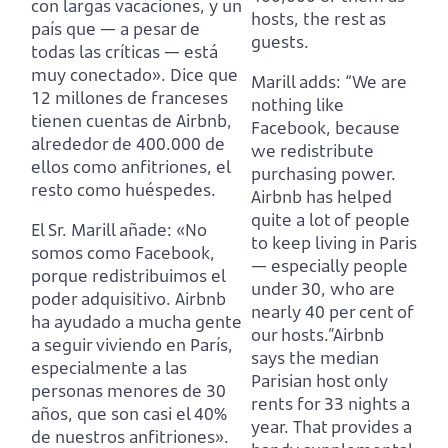
con largas vacaciones, y un
hosts, the rest as
país que — a pesar de
guests.
todas las críticas — está
muy conectado». Dice que
Marill adds: “We are
12 millones de franceses
nothing like
tienen cuentas de Airbnb,
Facebook, because
alrededor de 400.000 de
we redistribute
ellos como anfitriones, el
purchasing power.
resto como huéspedes.
Airbnb has helped
quite a lot of people
El Sr. Marill añade: «No
to keep living in Paris
somos como Facebook,
— especially people
porque redistribuimos el
under 30, who are
poder adquisitivo. Airbnb
nearly 40 per cent of
ha ayudado a mucha gente
our hosts.”Airbnb
a seguir viviendo en París,
says the median
especialmente a las
Parisian host only
personas menores de 30
rents for 33 nights a
años, que son casi el 40%
year. That provides a
de nuestros anfitriones».