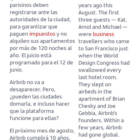
parisinos deben
years ago this
registrarse ante las
August. The first
autoridades de la ciudad,
three guests — Kat,
para garantizar que
Amol and Michael —
paguen
impuestos
y no
were
business
alquilen sus apartamentos
travellers who came
por más de 120 noches al
to San Francisco just
año. El juicio está
when the World
programado para el 12 de
Design Congress had
junio.
swallowed every
last hotel room.
Airbnb no va a
They slept on
desaparecer. Pero,
airbeds in the
¿pueden las ciudades
apartment of Brian
domarla, e incluso hacer
Chesky and Joe
que la plataforma
Gebbia, Airbnb’s
funcione para ellas?
founders. Within a
few years, Airbnb
El próximo mes de agosto,
had gone global.
Airbnb cumplirá 10 años.