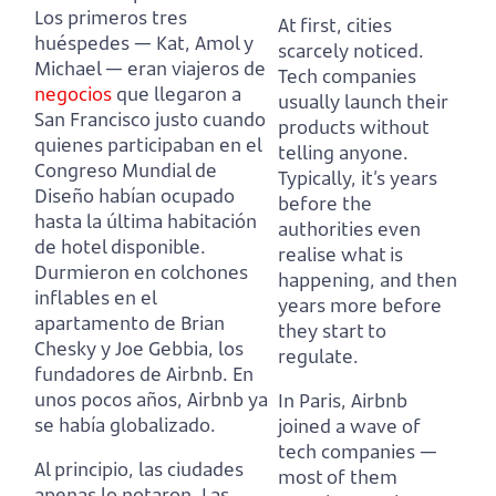
Los primeros tres
At first, cities
huéspedes — Kat, Amol y
scarcely noticed.
Michael — eran viajeros de
Tech companies
negocios
que llegaron a
usually launch their
San Francisco justo cuando
products without
quienes participaban en el
telling anyone.
Congreso Mundial de
Typically, it’s years
Diseño habían ocupado
before the
hasta la última habitación
authorities even
de hotel disponible.
realise what is
Durmieron en colchones
happening, and then
inflables en el
years more before
apartamento de Brian
they start to
Chesky y Joe Gebbia, los
regulate.
fundadores de Airbnb. En
unos pocos años, Airbnb ya
In Paris, Airbnb
se había globalizado.
joined a wave of
tech companies —
Al principio, las ciudades
most of them
apenas lo notaron. Las