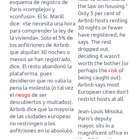
esquema de registro de
the law on housing.”
París «complejo» y
Only 5 per cent of
«confuso». El Sr. Marill
Airbnb hosts renting
dice: «Se necesita una hora
30 nights or fewer
para comprender la ley de
have registered, he
la vivienda». Sólo el 5% de
says. The rest
los anfitriones de Airbnb
dropped out,
que alquilan 30 noches o
deciding it wasn’t
menos se han registrado,
worth the bother (or
dice. El resto abandonó la
perhaps the
risk
of
plataforma, pues
being caught out).
decidieron que no valía la
Airbnb says most
pena la molestia (o tal vez
European cities don’t
el
riesgo
de ser
restrict hosts at all.
descubiertos y multados).
Airbnb dice que la mayoría
Jean-Louis Missika,
de las ciudades europeas
Paris’s deputy
no restringen a los
mayor, sits in a
anfitriones en lo absoluto.
magnificent office in