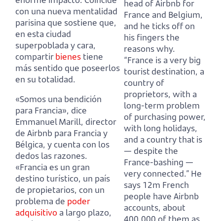
head of Airbnb for
con una nueva mentalidad
France and Belgium,
parisina que sostiene que,
and he ticks off on
en esta ciudad
his fingers the
superpoblada y cara,
reasons why.
compartir
bienes
tiene
“France is a very big
más sentido que poseerlos
tourist destination, a
en su totalidad.
country of
proprietors, with a
«Somos una bendición
long-term problem
para Francia», dice
of purchasing power,
Emmanuel Marill, director
with long holidays,
de Airbnb para Francia y
and a country that is
Bélgica, y cuenta con los
— despite the
dedos las razones.
France-bashing —
«Francia es un gran
very connected.” He
destino turístico, un país
says 12m French
de propietarios, con un
people have Airbnb
problema de
poder
accounts, about
adquisitivo
a largo plazo,
400,000 of them as