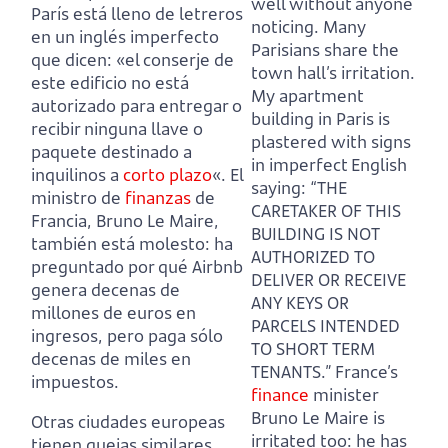
well without anyone
París está lleno de letreros
noticing. Many
en un inglés imperfecto
Parisians share the
que dicen: «el conserje de
town hall’s irritation.
este edificio no está
My apartment
autorizado para entregar o
building in Paris is
recibir ninguna llave o
plastered with signs
paquete destinado a
in imperfect English
inquilinos a
corto plazo
«. El
saying: “THE
ministro de
finanzas
de
CARETAKER OF THIS
Francia, Bruno Le Maire,
BUILDING IS NOT
también está molesto: ha
AUTHORIZED TO
preguntado por qué Airbnb
DELIVER OR RECEIVE
genera decenas de
ANY KEYS OR
millones de euros en
PARCELS INTENDED
ingresos, pero paga sólo
TO SHORT TERM
decenas de miles en
TENANTS.” France’s
impuestos.
finance
minister
Bruno Le Maire is
Otras ciudades europeas
irritated too: he has
tienen quejas similares.