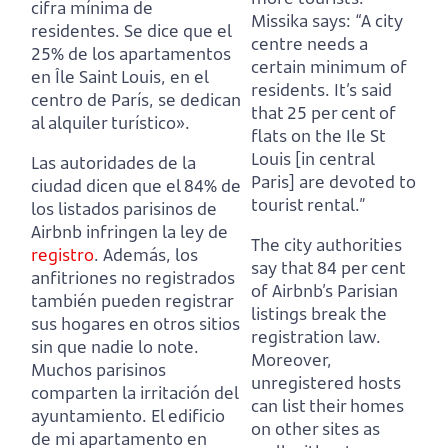
cifra mínima de
Missika says: “A city
residentes. Se dice que el
centre needs a
25% de los apartamentos
certain minimum of
en Île Saint Louis, en el
residents. It’s said
centro de París, se dedican
that 25 per cent of
al alquiler turístico».
flats on the Ile St
Louis [in central
Las autoridades de la
Paris] are devoted to
ciudad dicen que el 84% de
tourist rental.”
los listados parisinos de
Airbnb infringen la ley de
The city authorities
registro
. Además, los
say that 84 per cent
anfitriones no registrados
of Airbnb’s Parisian
también pueden registrar
listings break the
sus hogares en otros sitios
registration law.
sin que nadie lo note.
Moreover,
Muchos parisinos
unregistered hosts
comparten la irritación del
can list their homes
ayuntamiento. El edificio
on other sites as
de mi apartamento en