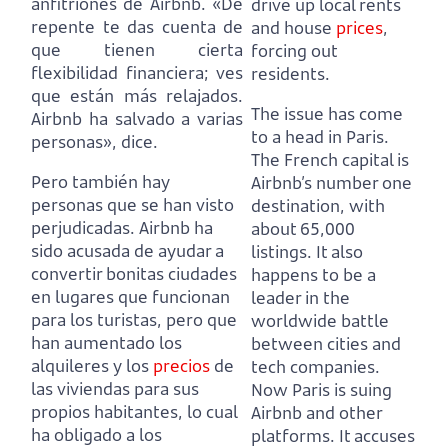
anfitriones de Airbnb. «De
drive up local rents
repente te das cuenta de
and house
prices
,
que tienen cierta
forcing out
flexibilidad financiera; ves
residents.
que están más relajados.
The issue has come
Airbnb ha salvado a varias
to a head in Paris.
personas», dice.
The French capital is
Pero también hay
Airbnb’s number one
personas que se han visto
destination, with
perjudicadas. Airbnb ha
about 65,000
sido acusada de ayudar a
listings. It also
convertir bonitas ciudades
happens to be a
en lugares que funcionan
leader in the
para los turistas, pero que
worldwide battle
han aumentado los
between cities and
alquileres y los
precios
de
tech companies.
las viviendas para sus
Now Paris is suing
propios habitantes, lo cual
Airbnb and other
ha obligado a los
platforms. It accuses