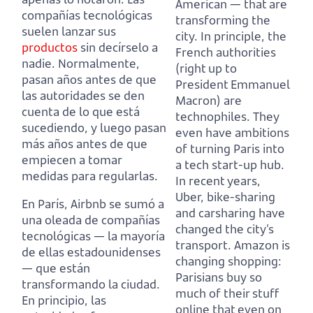
American — that are
compañías tecnológicas
transforming the
suelen lanzar sus
city. In principle, the
productos
sin decírselo a
French authorities
nadie. Normalmente,
(right up to
pasan años antes de que
President Emmanuel
las autoridades se den
Macron) are
cuenta de lo que está
technophiles. They
sucediendo, y luego pasan
even have ambitions
más años antes de que
of turning Paris into
empiecen a tomar
a tech start-up hub.
medidas para regularlas.
In recent years,
Uber, bike-sharing
En París, Airbnb se sumó a
and carsharing have
una oleada de compañías
changed the city’s
tecnológicas — la mayoría
transport. Amazon is
de ellas estadounidenses
changing shopping:
— que están
Parisians buy so
transformando la ciudad.
much of their stuff
En principio, las
online that even on