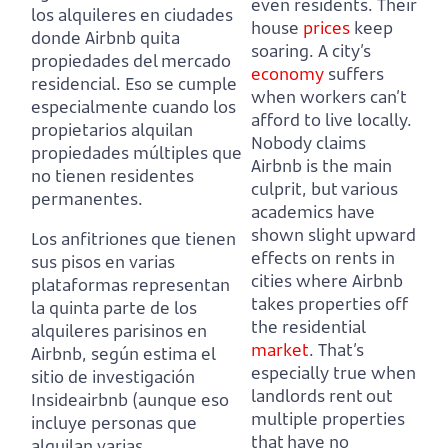
even residents. Their
los alquileres en ciudades
house
prices
keep
donde Airbnb quita
soaring. A city’s
propiedades del mercado
economy
suffers
residencial. Eso se cumple
when workers can’t
especialmente cuando los
afford to live locally.
propietarios alquilan
Nobody claims
propiedades múltiples que
Airbnb is the main
no tienen residentes
culprit, but various
permanentes.
academics have
shown slight upward
Los anfitriones que tienen
effects on rents in
sus pisos en varias
cities where Airbnb
plataformas representan
takes properties off
la quinta parte de los
the residential
alquileres parisinos en
market
. That’s
Airbnb, según estima el
especially true when
sitio de investigación
landlords rent out
Insideairbnb (aunque eso
multiple properties
incluye personas que
that have no
alquilan varias