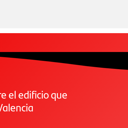
 el edificio que
Valencia