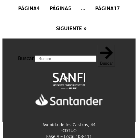
PÁGINA
4
PÁGINA
5
PÁGINA
17
…
SIGUIENTE »
Buscar
Buscar
Avenida de los Castros, 44
-CDTUC-
Fase A – Local 108-111