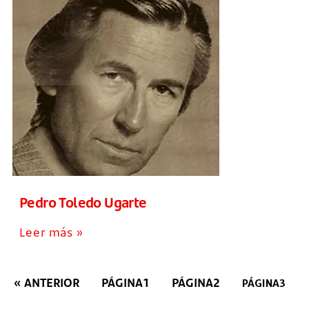
Pedro Toledo Ugarte
Leer más »
« ANTERIOR
PÁGINA
1
PÁGINA
2
PÁGINA
3