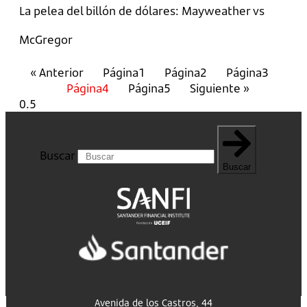
La pelea del billón de dólares: Mayweather vs
McGregor
« Anterior
Página
1
Página
2
Página
3
Página
4
Página
5
Siguiente »
Buscar
Buscar
Avenida de los Castros, 44