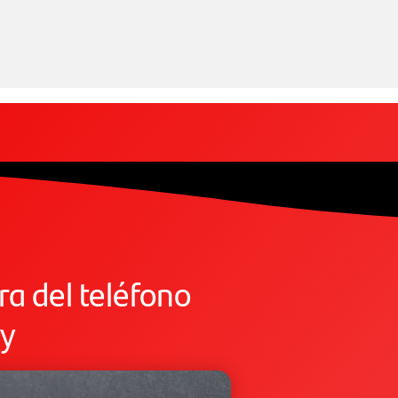
ra del teléfono
ry