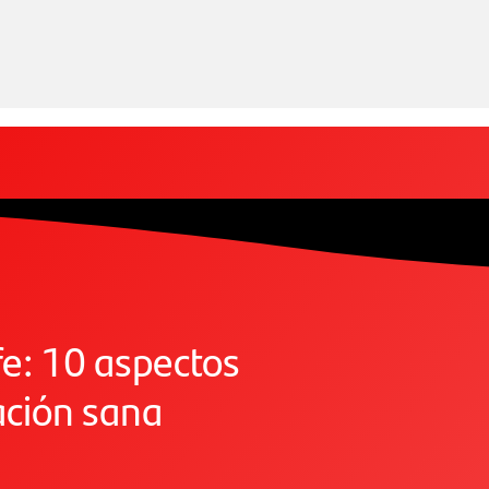
fe: 10 aspectos
ación sana