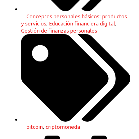
Conceptos personales básicos: productos
y servicios
,
Educación financiera digital
,
Gestión de finanzas personales
bitcoin
,
criptomoneda