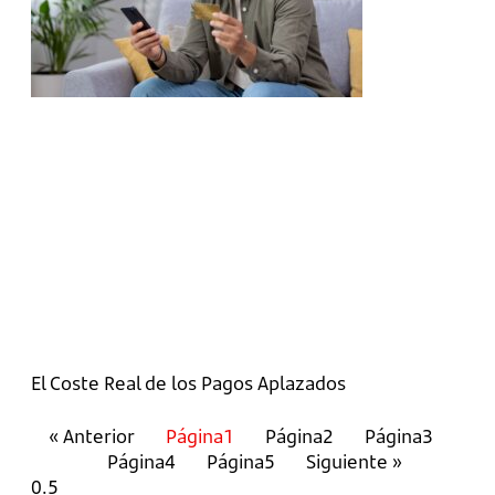
El Coste Real de los Pagos Aplazados
« Anterior
Página
1
Página
2
Página
3
Página
4
Página
5
Siguiente »