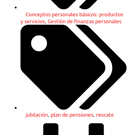
Conceptos personales básicos: productos
y servicios
,
Gestión de finanzas personales
jubilación
,
plan de pensiones
,
rescate