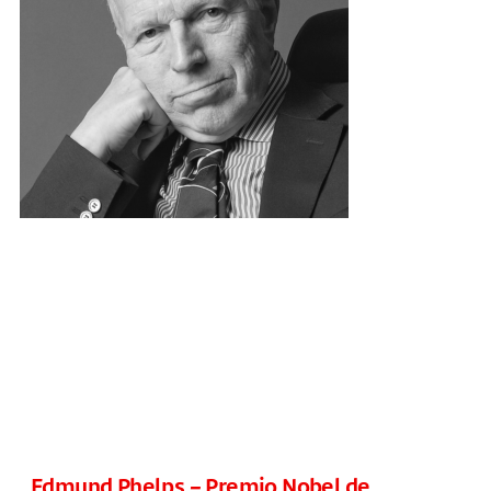
Edmund Phelps – Premio Nobel de