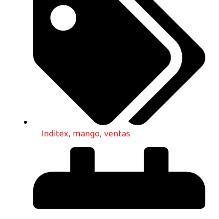
Inditex
,
mango
,
ventas