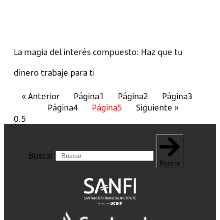
La magia del interés compuesto: Haz que tu
dinero trabaje para ti
« Anterior
Página
1
Página
2
Página
3
Página
4
Página
5
Siguiente »
Buscar
Buscar