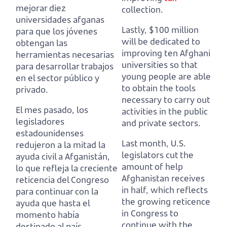
mejorar diez
collection.
universidades afganas
Lastly, $100 million
para que los jóvenes
will be dedicated to
obtengan las
improving ten Afghani
herramientas necesarias
universities
so that
para desarrollar trabajos
young people are able
en el sector público y
to obtain the tools
privado.
necessary to carry out
El mes pasado, los
activities in the public
legisladores
and private sectors.
estadounidenses
Last month, U.S.
redujeron a la mitad la
legislators cut the
ayuda civil a Afganistán,
amount of help
lo que refleja la creciente
Afghanistan receives
reticencia del Congreso
in half,
which reflects
para continuar con la
the growing reticence
ayuda que hasta el
in Congress to
momento había
continue with the
destinado al país.