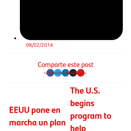
08/02/2014
Comparte este post
Facebook
Twitter
Linkedin
Instagram
Youtube
The U.S.
begins
EEUU pone en
program to
marcha un plan
help