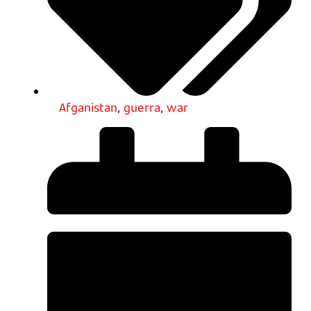
Afganistan
,
guerra
,
war