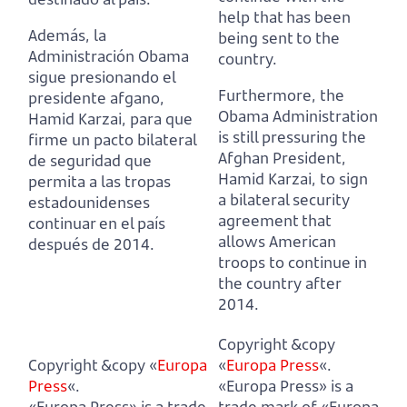
help that has been
Además, la
being sent to the
Administración Obama
country.
sigue presionando el
Furthermore, the
presidente afgano,
Obama Administration
Hamid Karzai,
para que
is still pressuring the
firme un pacto bilateral
Afghan President,
de seguridad que
Hamid Karzai,
to sign
permita a las tropas
a bilateral security
estadounidenses
agreement that
continuar en el país
allows American
después de 2014.
troops to continue in
the country after
2014.
Copyright &copy
Copyright &copy «
Europa
«
Europa Press
«.
Press
«.
«Europa Press» is a
«Europa Press» is a trade
trade mark of «Europa