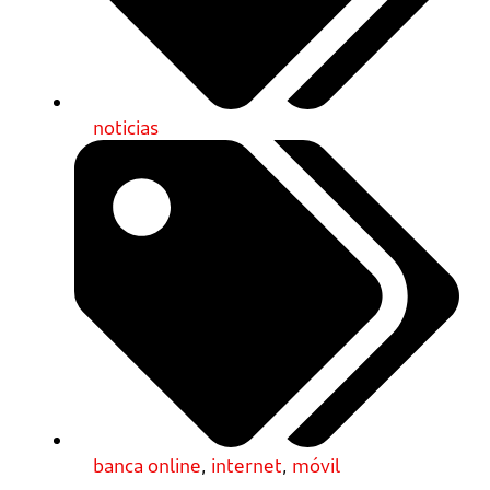
noticias
banca online
,
internet
,
móvil