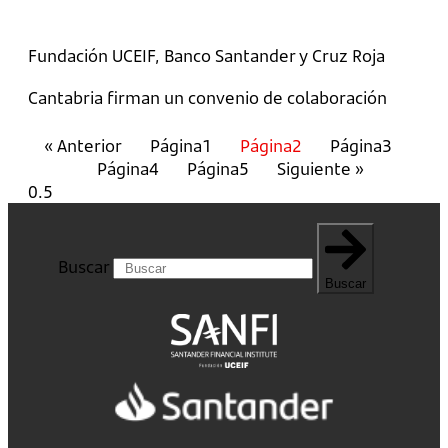
Fundación UCEIF, Banco Santander y Cruz Roja
Cantabria firman un convenio de colaboración
« Anterior
Página
1
Página
2
Página
3
Página
4
Página
5
Siguiente »
Buscar
Buscar