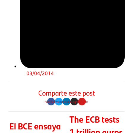
03/04/2014
Comparte este post
Facebook
Twitter
Linkedin
Instagram
Youtube
The ECB tests
El BCE ensaya
1 trillion euros