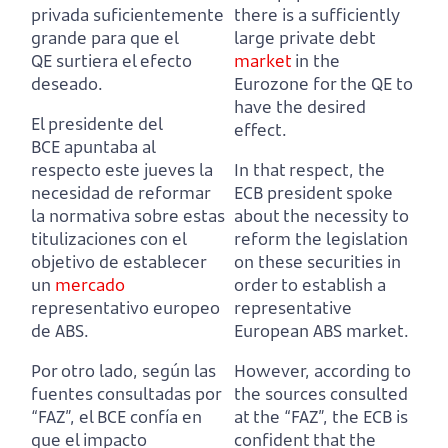
privada suficientemente
there is a sufficiently
grande para que el
large private debt
QE surtiera el efecto
market
in the
deseado.
Eurozone for the QE to
have the desired
El presidente del
effect.
BCE apuntaba al
respecto este jueves la
In that respect, the
necesidad de reformar
ECB president spoke
la normativa
sobre estas
about the necessity to
titulizaciones con el
reform the legislation
objetivo de establecer
on these securities in
un
mercado
order to establish a
representativo europeo
representative
de ABS.
European ABS market.
Por otro lado, según las
However, according to
fuentes consultadas por
the sources consulted
“FAZ”,
el BCE confía en
at the “FAZ”,
the ECB is
que el impacto
confident that the