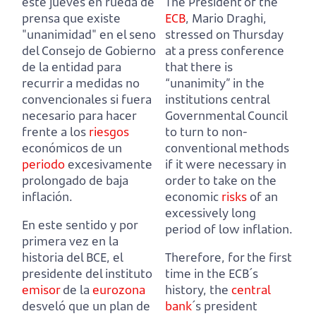
este jueves en rueda de
The President of the
prensa que existe
ECB
, Mario Draghi,
"unanimidad" en el seno
stressed on Thursday
del Consejo de Gobierno
at a press conference
de la entidad
para
that there is
recurrir a medidas no
“unanimity” in the
convencionales si fuera
institutions central
necesario
para hacer
Governmental Council
frente a los
riesgos
to turn to non-
económicos de un
conventional methods
periodo
excesivamente
if it were necessary
in
prolongado de baja
order to take on the
inflación.
economic
risks
of an
excessively long
En este sentido y por
period of low inflation.
primera vez en la
historia del BCE, el
Therefore, for the first
presidente del instituto
time in the ECB´s
emisor
de la
eurozona
history, the
central
desveló que un plan de
bank
´s president