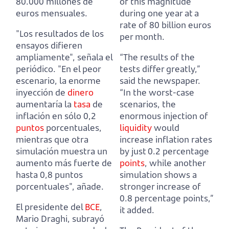
80.000 millones de
of this magnitude
euros mensuales.
during one year at a
rate of 80 billion euros
"Los resultados de los
per month.
ensayos difieren
ampliamente", señala el
“The results of the
periódico.
"En el peor
tests differ greatly,”
escenario, la enorme
said the newspaper.
inyección de
dinero
“In the worst-case
aumentaría la
tasa
de
scenarios, the
inflación en sólo 0,2
enormous injection of
puntos
porcentuales,
liquidity
would
mientras que otra
increase inflation rates
simulación muestra un
by just 0.2 percentage
aumento más fuerte de
points
,
while another
hasta 0,8 puntos
simulation shows a
porcentuales", añade.
stronger increase of
0.8 percentage points,”
El presidente del
BCE
,
it added.
Mario Draghi, subrayó