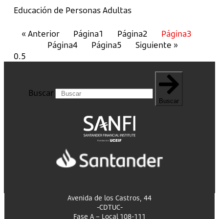
Educación de Personas Adultas
« Anterior
Página
1
Página
2
Página
3
Página
4
Página
5
Siguiente »
Buscar
Buscar
Avenida de los Castros, 44
-CDTUC-
Fase A – Local 108-111