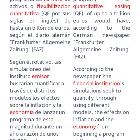
activos o
flexibilización
quantitative easing
cuantitativa
(QE por sus
(QE),
of up to a trillion
siglas en inglés) de
euros would have,
hasta un billón de euros,
according to the
según el diario alemán
German newspaper
“Frankfurter Allgemeine
“Frankfurter
Zeitung” (FAZ).
Allgemeine Zeitung”
(FAZ).
Según el rotativo, las
simulaciones del
According to the
instituto
emisor
newspaper, the
buscarían cuantificar a
financial institution
´s
través de distintos
simulations seek to
modelos
los efectos
quantify, through
sobre la inflación y la
using different
economía
de lanzar un
models,
the effects on
programa de esta
inflation and the
magnitud durante un
economy
from
año a razón de unos
beginning a program