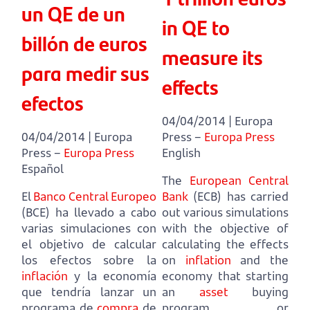
un QE de un
in QE to
billón de euros
measure its
para medir sus
effects
efectos
04/04/2014 | Europa
04/04/2014 | Europa
Press –
Europa Press
Press –
Europa Press
English
Español
The
European Central
El
Banco Central Europeo
Bank
(ECB) has carried
(BCE) ha llevado a cabo
out various simulations
varias simulaciones
con
with the objective of
el objetivo de calcular
calculating the effects
los efectos sobre la
on
inflation
and the
inflación
y la economía
economy
that starting
que tendría lanzar un
an
asset
buying
programa de
compra
de
program, or