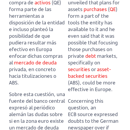
compra de
activos
(QE)
unveiled that plans for
forma parte de las
assets
purchases
(
QE
)
herramientas a
form a part of the
disposición de la entidad
tools the entity has
e incluso planteó la
available to it
and he
posibilidad de que
even said that it was
pudiera resultar más
possible that focusing
efectivo en Europa
those purchases
on
enfocar dichas compras
private
debt
markets,
al
mercado de deuda
specifically on
privada, en concreto
securities
or
asset-
hacia titulizaciones o
backed securities
ABS.
(ABS), could be more
effective in Europe.
Sobre esta cuestión, una
fuente del banco central
Concerning this
expresó al periódico
question, an
alemán las dudas sobre
ECB source expressed
si en la zona euro existe
doubts to the German
un mercado de deuda
newspaper over
if