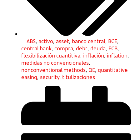
ABS
,
activo
,
asset
,
banco central
,
BCE
,
central bank
,
compra
,
debt
,
deuda
,
ECB
,
flexibilización cuantitiva
,
inflación
,
inflation
,
medidas no convencionales
,
nonconventional methods
,
QE
,
quantitative
easing
,
security
,
titulizaciones