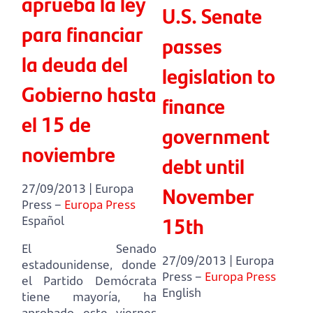
aprueba la ley
U.S. Senate
para financiar
passes
la deuda del
legislation to
Gobierno hasta
finance
el 15 de
government
noviembre
debt until
27/09/2013 | Europa
November
Press –
Europa Press
15th
Español
El Senado
27/09/2013 | Europa
estadounidense, donde
Press –
Europa Press
el Partido Demócrata
English
tiene mayoría,
ha
aprobado este viernes