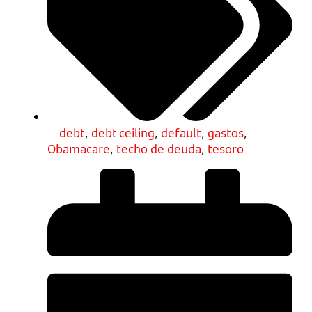
debt
,
debt ceiling
,
default
,
gastos
,
Obamacare
,
techo de deuda
,
tesoro