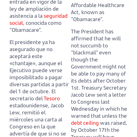
entrada en vigor de la
Affordable Healthcare
ley de ampliación de
Act, known as
asistencia a la
seguridad
“Obamacare”.
social
, conocida como
“Obamacare”.
The President has
affirmed that he will
El presidente ya ha
not succumb to
asegurado que no
“blackmail”
even
aceptará este
though the
«chantaje»,
aunque el
Government might not
Ejecutivo puede verse
be able to pay many of
imposibilitado a pagar
its debts after October
diversas partidas a partir
1st.
Treasury Secretary
del 1 de octubre.
El
Jacob Lew sent a letter
secretario del
Tesoro
to Congress last
estadounidense, Jacob
Wednesday
in which he
Lew, remitió el
warned that unless the
miércoles una carta al
debt ceiling
was raised,
Congreso
en la que
by October 17th the
advertía de que si no se
Treasury will have