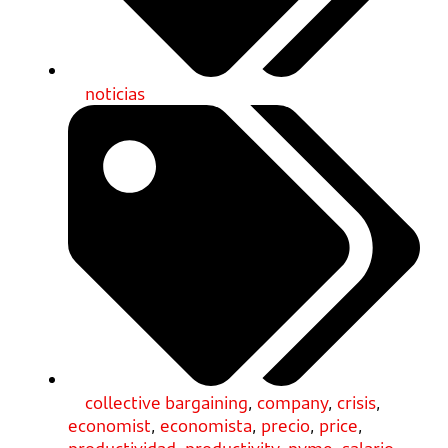
noticias
collective bargaining
,
company
,
crisis
,
economist
,
economista
,
precio
,
price
,