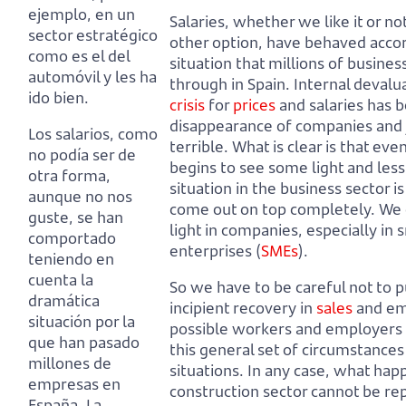
ejemplo, en un
Salaries, whether we like it or no
sector estratégico
other option, have behaved accor
como es el del
situation that millions of busines
automóvil y les ha
through in Spain.
Internal devalu
ido bien.
crisis
for
prices
and salaries has b
disappearance of companies and 
Los salarios, como
terrible.
What is clear is that ev
no podía ser de
begins to see some light and less
otra forma,
situation in the business sector i
aunque no nos
come out on top completely.
We 
guste, se han
light in companies, especially i
comportado
enterprises (
SMEs
).
teniendo en
cuenta la
So we have to be careful not to p
dramática
incipient recovery in
sales
and em
situación por la
possible workers and employers 
que han pasado
this general set of circumstances
millones de
situations.
In any case, what hap
empresas en
construction sector cannot be re
España.
La