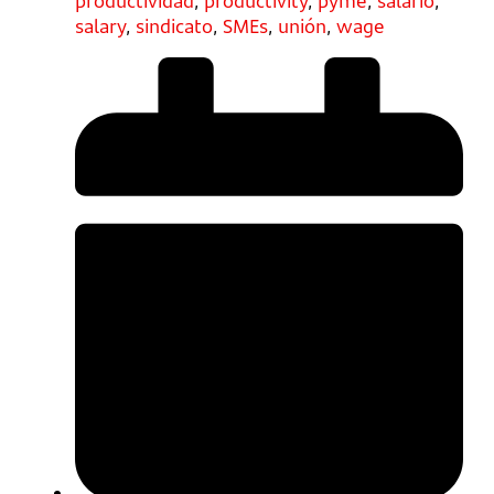
productividad
,
productivity
,
pyme
,
salario
,
salary
,
sindicato
,
SMEs
,
unión
,
wage