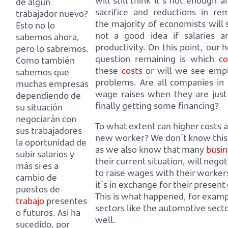
will still think it´s not enough 
de algún
sacrifice and reductions in r
trabajador nuevo?
the majority of economists will s
Esto no lo
not a good idea if salaries 
sabemos ahora,
productivity.
On this point, our h
pero lo sabremos.
question remaining is which
c
Como también
these
costs
or will we see empl
sabemos que
problems.
Are all companies in 
muchas empresas
wage raises when they are just 
dependiendo de
finally getting some financing?
su situación
negociarán con
To what extent can higher costs af
sus trabajadores
new worker?
We don´t know this 
la oportunidad de
as we also know that many
busin
subir salarios y
their current situation, will nego
más si es a
to raise wages with their worker
cambio de
it´s in exchange for their present 
puestos de
This is what happened, for exampl
trabajo
presentes
sectors like the automotive sect
o futuros.
Así ha
well.
sucedido, por