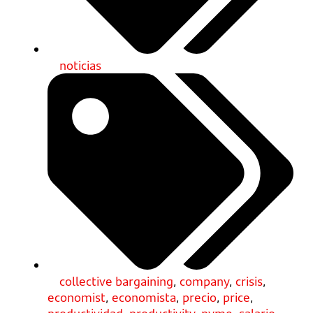
noticias
collective bargaining
,
company
,
crisis
,
economist
,
economista
,
precio
,
price
,