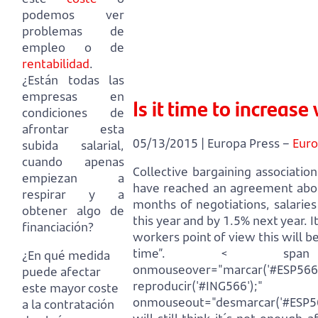
podemos ver
problemas de
empleo o de
rentabilidad
.
¿Están todas las
empresas en
Is it time to increas
condiciones de
afrontar esta
05/13/2015 | Europa Press –
Euro
subida salarial,
cuando apenas
Collective bargaining associati
empiezan a
have reached an agreement abo
respirar y a
months of negotiations, salarie
obtener algo de
this year and by 1.5% next year.
I
financiación?
workers point of view this will b
time”.
< span id=
¿En qué medida
onmouseover="marcar('#ESP566',
puede afectar
reproducir('#ING566');"
este mayor coste
onmouseout="desmarcar('#ESP56
a la contratación