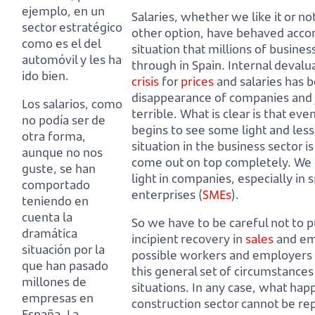
ejemplo, en un
Salaries, whether we like it or no
sector estratégico
other option, have behaved accor
como es el del
situation that millions of busines
automóvil y les ha
through in Spain.
Internal devalu
ido bien.
crisis
for
prices
and salaries has b
disappearance of companies and 
Los salarios, como
terrible.
What is clear is that ev
no podía ser de
begins to see some light and less
otra forma,
situation in the business sector i
aunque no nos
come out on top completely.
We 
guste, se han
light in companies, especially i
comportado
enterprises (
SMEs
).
teniendo en
cuenta la
So we have to be careful not to p
dramática
incipient recovery in
sales
and em
situación por la
possible workers and employers 
que han pasado
this general set of circumstances
millones de
situations.
In any case, what hap
empresas en
construction sector cannot be re
España.
La