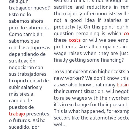
will still think it´s not enough 
de algún
sacrifice and reductions in r
trabajador nuevo?
the majority of economists will s
Esto no lo
not a good idea if salaries 
sabemos ahora,
productivity.
On this point, our h
pero lo sabremos.
question remaining is which
c
Como también
these
costs
or will we see empl
sabemos que
problems.
Are all companies in 
muchas empresas
wage raises when they are just 
dependiendo de
finally getting some financing?
su situación
negociarán con
To what extent can higher costs af
sus trabajadores
new worker?
We don´t know this 
la oportunidad de
as we also know that many
busin
subir salarios y
their current situation, will nego
más si es a
to raise wages with their worker
cambio de
it´s in exchange for their present 
puestos de
This is what happened, for exampl
trabajo
presentes
sectors like the automotive sect
o futuros.
Así ha
well.
sucedido, por