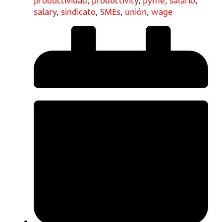
productividad
,
productivity
,
pyme
,
salario
,
salary
,
sindicato
,
SMEs
,
unión
,
wage