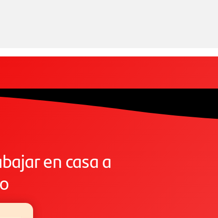
abajar en casa a
zo