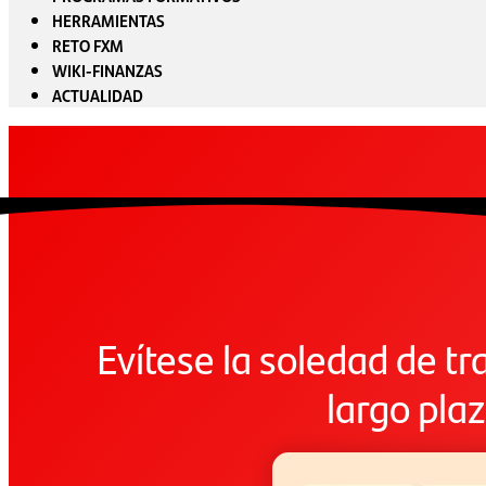
HERRAMIENTAS
RETO FXM
WIKI-FINANZAS
ACTUALIDAD
Evítese la soledad de tr
largo pla