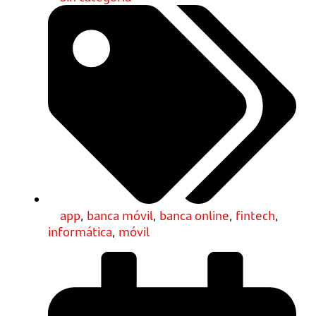
app
,
banca móvil
,
banca online
,
fintech
,
informática
,
móvil