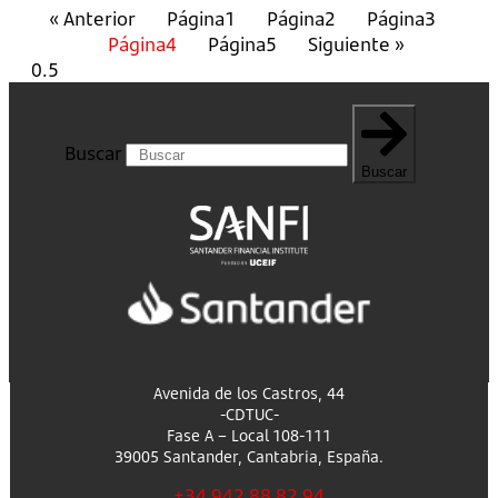
« Anterior
Página
1
Página
2
Página
3
Página
4
Página
5
Siguiente »
Buscar
Buscar
Avenida de los Castros, 44
-CDTUC-
Fase A – Local 108-111
39005 Santander, Cantabria, España.
+34 942 88 82 94