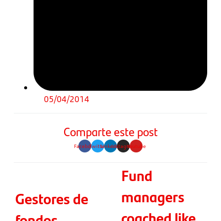
05/04/2014
Comparte este post
Facebook
Twitter
Linkedin
Instagram
Youtube
Fund
managers
Gestores de
coached like
fondos