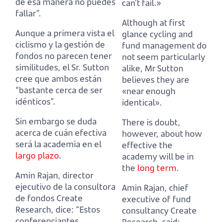
de esa manera no puedes
can’t fail.»
fallar”.
Although at first
Aunque a primera vista el
glance cycling and
ciclismo y la gestión de
fund management do
fondos no parecen tener
not seem particularly
similitudes,
el Sr. Sutton
alike,
Mr Sutton
cree que ambos están
believes they are
“bastante cerca de ser
«near enough
idénticos”.
identical».
Sin embargo se duda
There is doubt,
acerca de cuán efectiva
however, about how
será la academia en el
effective the
largo plazo
.
academy will be in
the
long term
.
Amin Rajan, director
ejecutivo de la consultora
Amin Rajan, chief
de fondos Create
executive of fund
Research, dice:
“Estos
consultancy Create
conferenciantes
Research, said: