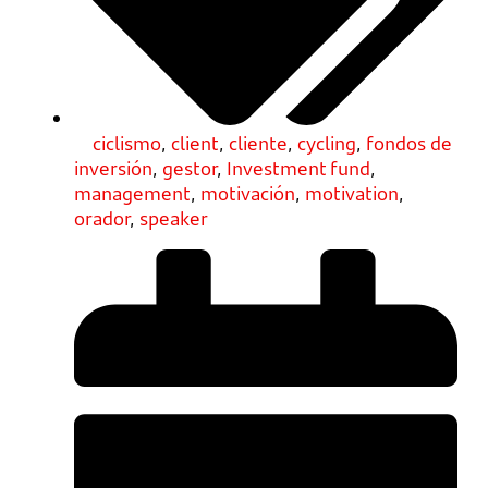
ciclismo
,
client
,
cliente
,
cycling
,
fondos de
inversión
,
gestor
,
Investment fund
,
management
,
motivación
,
motivation
,
orador
,
speaker