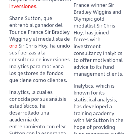
France winner Sir
inversiones
.
Bradley Wiggins and
Shane Sutton, que
Olympic gold
entrenó al ganador del
medallist Sir Chris
Tour de France Sir Bradley
Hoy,
has joined
Wiggins y al medallista de
forces with
oro
Sir Chris Hoy,
ha unido
investment
sus fuerzas a la
consultancy Inalytics
consultora de inversiones
to offer motivational
Inalytics para motivar a
advice to its fund
los gestores de fondos
management clients.
que tiene como clientes.
Inalytics, which is
Inalytics, la cual es
known for its
conocida por sus análisis
statistical analysis,
estadísticos,
ha
has developed a
desarrollado una
training academy
academia de
with Mr Sutton
in the
entrenamiento con el Sr.
hope of providing
Sutton
con la esperanza
fund managers
«with