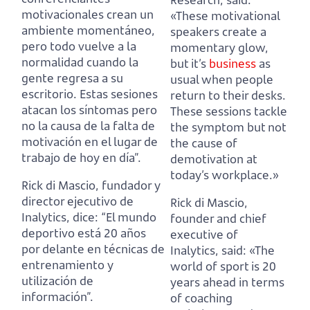
motivacionales crean un
«These motivational
ambiente momentáneo,
speakers create a
pero todo vuelve a la
momentary glow,
normalidad cuando la
but it’s
business
as
gente regresa a su
usual when people
escritorio.
Estas sesiones
return to their desks.
atacan los síntomas pero
These sessions tackle
no la causa de la falta de
the symptom but not
motivación en el lugar de
the cause of
trabajo de hoy en día”.
demotivation at
today’s workplace.»
Rick di Mascio, fundador y
director ejecutivo de
Rick di Mascio,
Inalytics, dice:
“El mundo
founder and chief
deportivo está 20 años
executive of
por delante en técnicas de
Inalytics, said:
«The
entrenamiento y
world of sport is 20
utilización de
years ahead in terms
información”.
of coaching