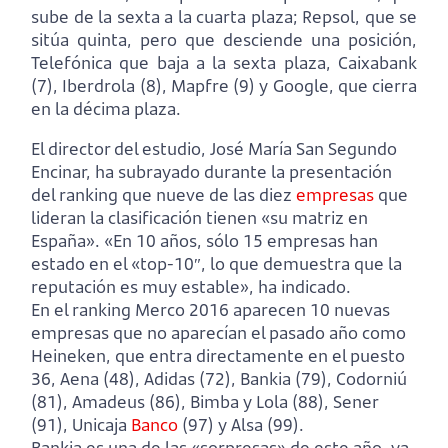
sube de la sexta a la cuarta plaza; Repsol, que se
sitúa quinta, pero que desciende una posición,
Telefónica que baja a la sexta plaza, Caixabank
(7), Iberdrola (8), Mapfre (9) y Google, que cierra
en la décima plaza.
El director del estudio, José María San Segundo
Encinar, ha subrayado durante la presentación
del ranking que nueve de las diez
empresas
que
lideran la clasificación tienen «su matriz en
España». «En 10 años, sólo 15 empresas han
estado en el «top-10″, lo que demuestra que la
reputación es muy estable», ha indicado.
En el ranking Merco 2016 aparecen 10 nuevas
empresas que no aparecían el pasado año como
Heineken, que entra directamente en el puesto
36, Aena (48), Adidas (72), Bankia (79), Codorniú
(81), Amadeus (86), Bimba y Lola (88), Sener
(91), Unicaja
Banco
(97) y Alsa (99).
Bankia es una de las «sorpresas» de este año, ya