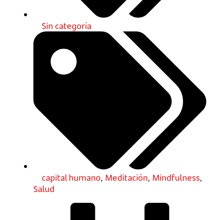
Sin categoría
capital humano
,
Meditación
,
Mindfulness
,
Salud