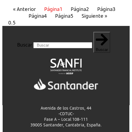
« Anterior
Página
1
Página
2
Página
3
Página
4
Página
5
Siguiente »
Buscar
Buscar
Avenida de los Castros, 44
-CDTUC-
Fase A – Local 108-111
39005 Santander, Cantabria, España.