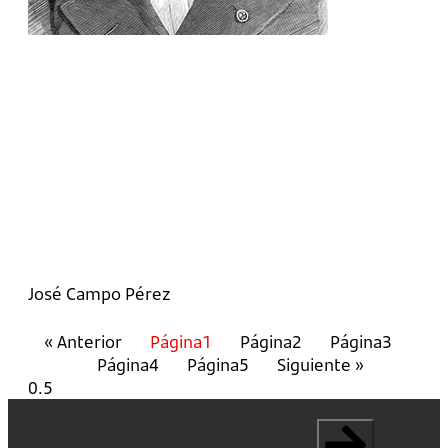
José Campo Pérez
« Anterior
Página
1
Página
2
Página
3
Página
4
Página
5
Siguiente »