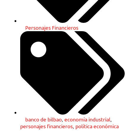
Personajes Financieros
banco de bilbao
,
economía industrial
,
personajes financieros
,
política económica