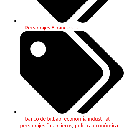
Personajes Financieros
banco de bilbao
,
economía industrial
,
personajes financieros
,
política económica