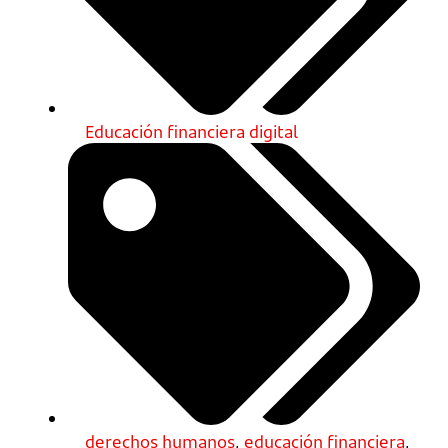
Educación financiera digital
derechos humanos
,
educación financiera
,