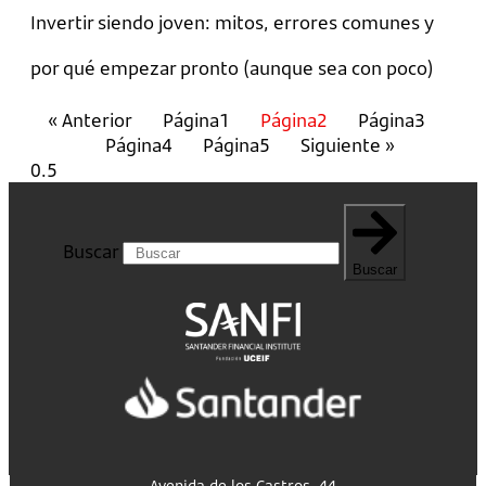
Invertir siendo joven: mitos, errores comunes y
por qué empezar pronto (aunque sea con poco)
« Anterior
Página
1
Página
2
Página
3
Página
4
Página
5
Siguiente »
Buscar
Buscar
Avenida de los Castros, 44