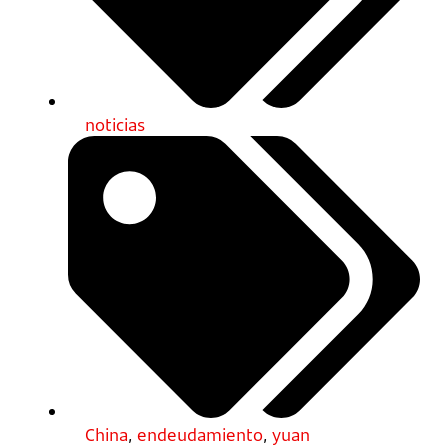
noticias
China
,
endeudamiento
,
yuan