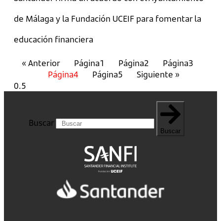
de Málaga y la Fundación UCEIF para fomentar la
educación financiera
« Anterior
Página
1
Página
2
Página
3
Página
4
Página
5
Siguiente »
Buscar
Buscar