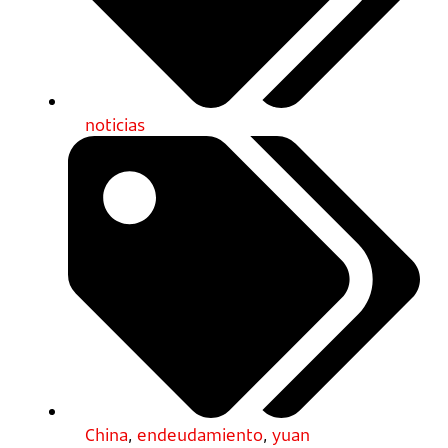
noticias
China
,
endeudamiento
,
yuan