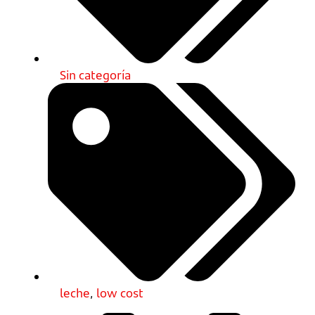
Sin categoría
leche
,
low cost