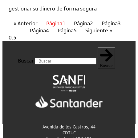
gestionar su dinero de forma segura
« Anterior
Página
1
Página
2
Página
3
Página
4
Página
5
Siguiente »
Buscar
Buscar
Avenida de los Castros, 44
-CDTUC-