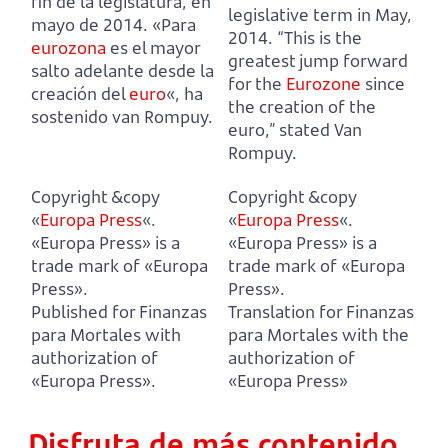
fin de la legislatura, en
legislative term in May,
mayo de 2014.
«Para
2014.
“This is the
eurozona
es el mayor
greatest jump forward
salto adelante desde la
for the
Eurozone
since
creación del
euro
«, ha
the creation of the
sostenido van Rompuy.
euro,” stated Van
Rompuy.
Copyright &copy
Copyright &copy
«
Europa Press
«.
«
Europa Press
«.
«Europa Press» is a
«Europa Press» is a
trade mark of «Europa
trade mark of «Europa
Press».
Press».
Published for Finanzas
Translation for Finanzas
para Mortales with
para Mortales with the
authorization of
authorization of
«Europa Press».
«Europa Press»
Disfruta de más contenido