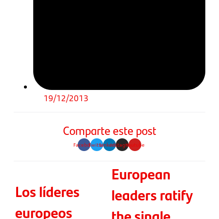
19/12/2013
Comparte este post
Facebook
Twitter
Linkedin
Instagram
Youtube
European
Los líderes
leaders ratify
europeos
the single