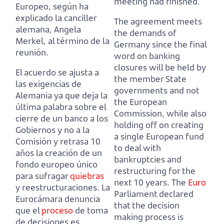
meeting had finished.
Europeo,
según ha
explicado la canciller
The agreement meets
alemana, Angela
the demands of
Merkel, al término de la
Germany since the final
reunión.
word on banking
closures will be held by
El acuerdo se ajusta a
the member State
las exigencias de
governments and not
Alemania ya que deja la
the European
última palabra sobre el
Commission,
while also
cierre de un banco a los
holding off on creating
Gobiernos y no a la
a single European fund
Comisión
y retrasa 10
to deal with
años la creación de un
bankruptcies and
fondo europeo único
restructuring for the
para sufragar
quiebras
next 10 years.
The
Euro
y reestructuraciones.
La
Parliament declared
Eurocámara denuncia
that the decision
que el
proceso
de toma
making process is
de decisiones es