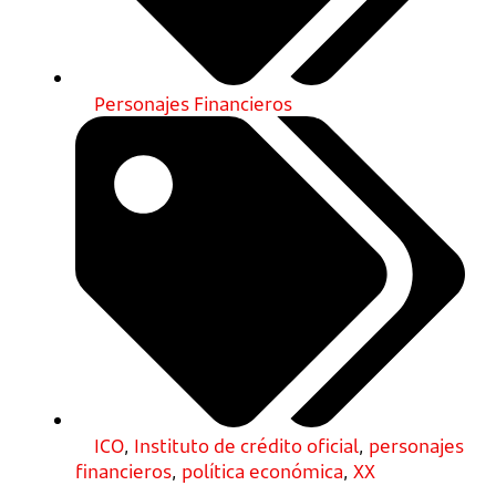
Personajes Financieros
ICO
,
Instituto de crédito oficial
,
personajes
financieros
,
política económica
,
XX