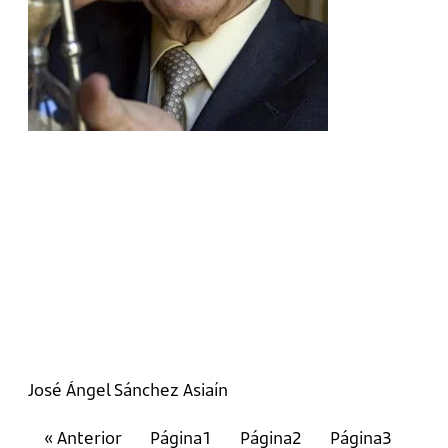
José Ángel Sánchez Asiaín
« Anterior
Página
1
Página
2
Página
3