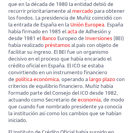
que en la década de 1980 la entidad debió de
recurrir prioritariamente al
mercado
para obtener
los fondos. La presidencia de Muñiz coincidió con
la entrada de España en la
Unión Europea
. España
había firmado en 1985 el
acta
de Adhesión y
desde 1981 el
Banco
Europeo de
Inversiones
(BEI)
había realizado
préstamos
al país con objeto de
facilitar su ingreso. El BEI fue un organismo
decisivo en el proceso que había encarado el
crédito oficial en España. El ICO se estaba
convirtiendo en un instrumento financiero
de
política económica
, operando a
largo plazo
con
criterios de equilibrio financiero. Muñiz había
formado parte del Consejo del ICO desde 1982,
actuando como Secretario de
economía
, de modo
que cuando fue nombrado presidente ya conocía
la institución así como los cambios que se habían
iniciado.
El Instituto de Crédito Oficial había surgido en