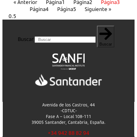
« Anterior
Página
1
Página
2
Página
3
Página
4
Página
5
Siguiente »
Buscar
Buscar
Avenida de los Castros, 44
-CDTUC-
Fase A – Local 108-111
39005 Santander, Cantabria, España.
+34 942 88 82 94