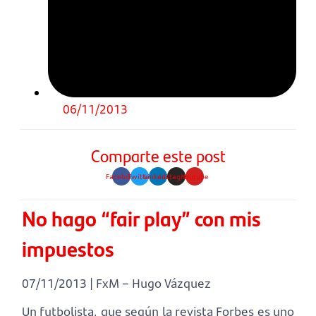
06/11/2013
Comparte este post
Facebook
Twitter
Linkedin
Instagram
Youtube
No hago “fair play” con mis
impuestos
07/11/2013 | FxM – Hugo Vázquez
Un futbolista, que según la revista Forbes es uno