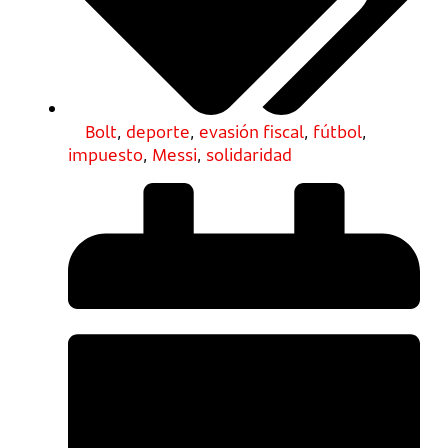
Bolt
,
deporte
,
evasión fiscal
,
fútbol
,
impuesto
,
Messi
,
solidaridad