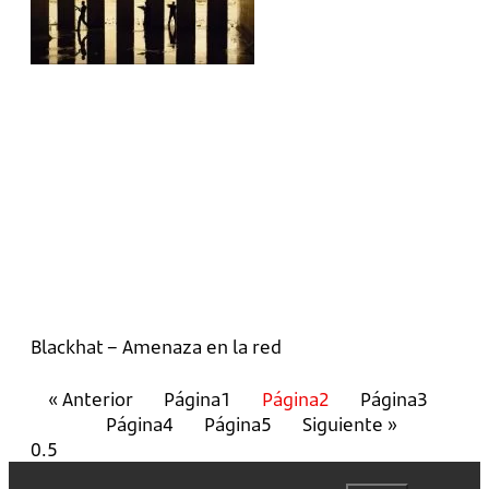
Blackhat – Amenaza en la red
« Anterior
Página
1
Página
2
Página
3
Página
4
Página
5
Siguiente »