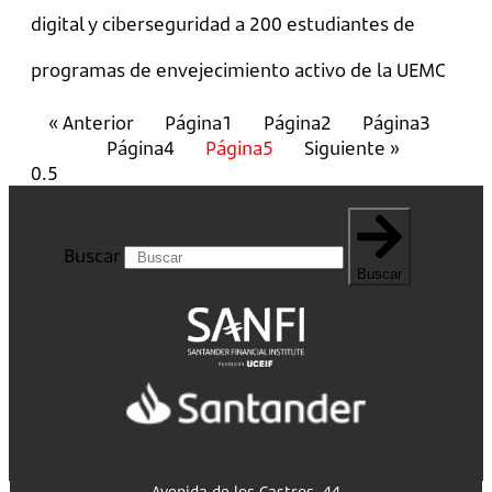
digital y ciberseguridad a 200 estudiantes de
programas de envejecimiento activo de la UEMC
« Anterior
Página
1
Página
2
Página
3
Página
4
Página
5
Siguiente »
Buscar
Buscar
Avenida de los Castros, 44