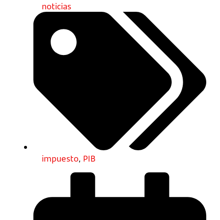
noticias
impuesto
,
PIB